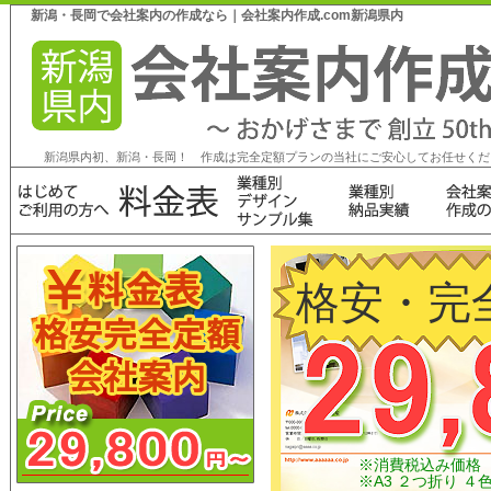
新潟・長岡で会社案内の作成なら｜会社案内作成.com新潟県内
新潟県内初、新潟・長岡！ 作成は完全定額プランの当社にご安心してお任せくだ
格安・完
※消費税込み価格 Ａ
※A3 ２つ折り ４