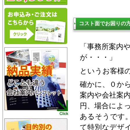
コスト面でお困りの
「事務所案内
が・・・」
というお客様
確かに、０か
案内や会社案内
円、場合によっ
あるそうです
て特別なデザ