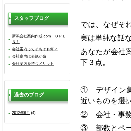
スタッフブログ
では、なぜそ
実は単純な話
新潟会社案内作成.com ＯＰＥ
Ｎ！
会社案内ってそもそも何？
あなたが会社
会社案内は表紙が命
下３点。
会社案内を持つメリット
① デザイン
過去のブログ
近いものを選
② 会社・事
2012年6月
(4)
③ 部数とペ