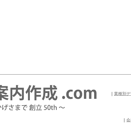
｜
業種別デ
｜
会