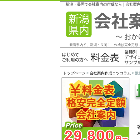
新潟・長岡で会社案内の作成なら｜会社案内作
新潟県内初、新潟・長岡！ 作成は完全定額
トップページ
>
会社案内作成コツコラム
> 