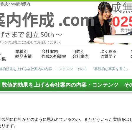
作成
成.com新潟県内
02
受付時間
プランの当社にご安心してお任せください。
数値的効果を上げる会社案内の内容・コンテンツ その３ 『客観的な事実を書く』
数値的効果を上げる会社案内の内容・コンテンツ そ
客観的に自社がどのように思われているのか、またどういった実績を出
あります。