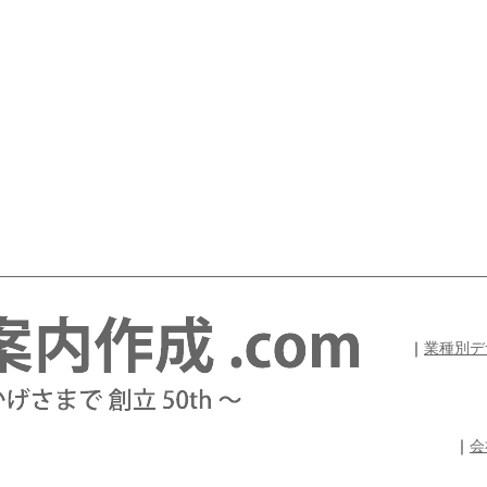
｜
業種別デ
｜
会