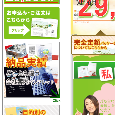
定額
※消費税込み価格 
※A3 ２つ折り
打ち合わ
最短１５
で完了