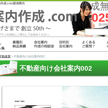
作成
成.com新潟県内
02
受付時間
プランの当社にご安心してお任せください。
不動産業
> 不動産向け会社案内002
不動産向け会社案内002