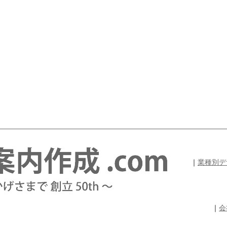
｜
業種別デ
｜
会